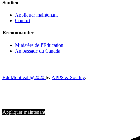
Soutien
Appliquer maintenant
Contact
Recommander
Ministère de l’Éducation
Ambassade du Canada
EduMontreal @2020
by
APPS & Socility
.
ÉTUDIER AU CANADA
Rejoignez-nous
Appliquer maintenant