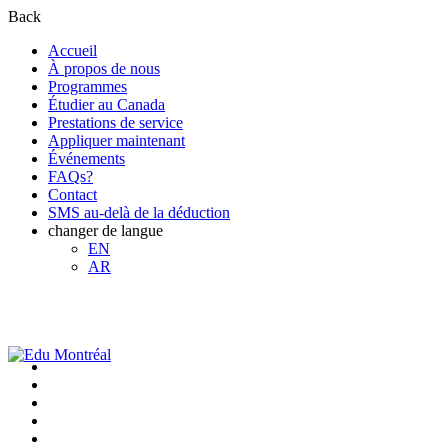
Back
Accueil
À propos de nous
Programmes
Étudier au Canada
Prestations de service
Appliquer maintenant
Événements
FAQs?
Contact
SMS au-delà de la déduction
changer de langue
EN
AR
+1-438-788-3406
admission@edumontreal.ca
Login