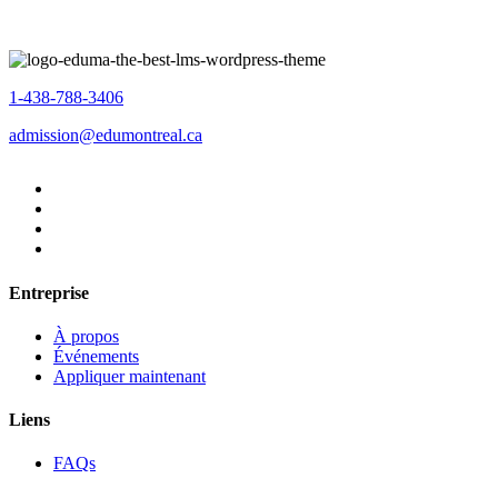
1-438-788-3406
admission@edumontreal.ca
Entreprise
À propos
Événements
Appliquer maintenant
Liens
FAQs