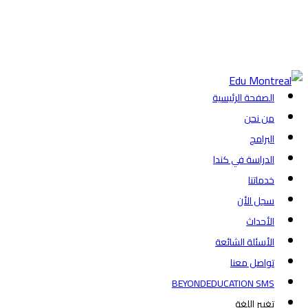
+1-438-788-3406
admission@edumontreal.ca
تسجيل الدخول
الصفحة الرئيسية
من نحن
البرامج
الدراسة في كندا
خدماتنا
سجل الأن
الأحداث
الأسئلة الشائعة
تواصل معنا
BEYONDEDUCATION SMS
تغيير اللغة