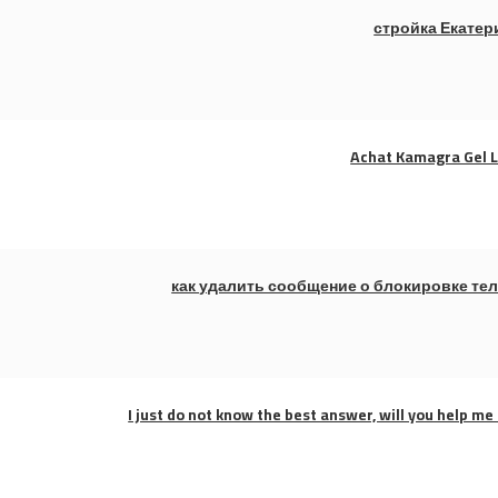
стройка Екатер
Achat Kamagra Gel 
как удалить сообщение о блокировке те
I just do not know the best answer, will you help me