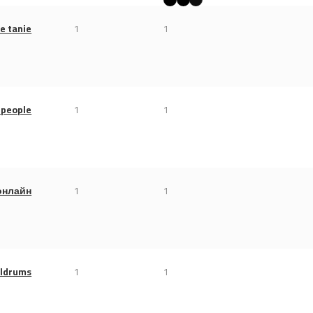
e tanie
1
1
 people
1
1
онлайн
1
1
oldrums
1
1