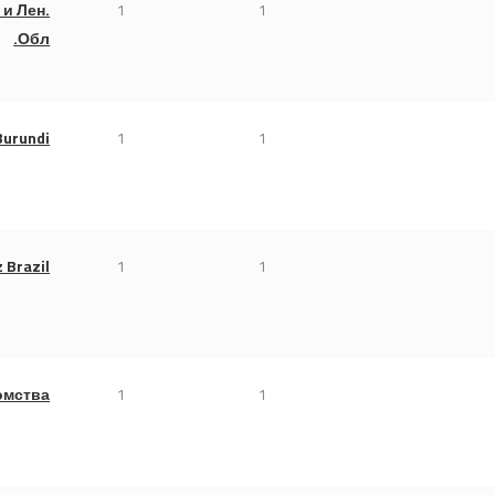
и Лен.
1
1
Обл.
Burundi
1
1
z Brazil
1
1
омства
1
1