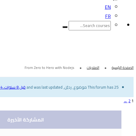
EN
FR
From Zero to Hero with Nodejs
الصفحة الرئيسية
المنتديات
From Zero to Hero with Nodejs
This forum has 25 موضوع, رديّن, and was last updated
قبل 8 سنوات، 4 أشهر
←
2
1
المشاركة الأخيرة