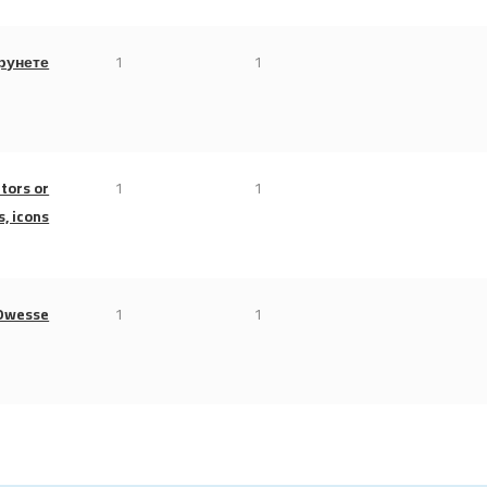
рунете
1
1
tors or
1
1
, icons
uOwesse
1
1