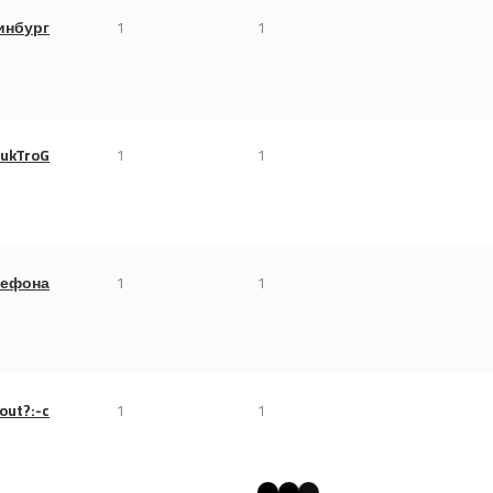
инбург
1
1
LukTroG
1
1
лефона
1
1
 out?:-c
1
1