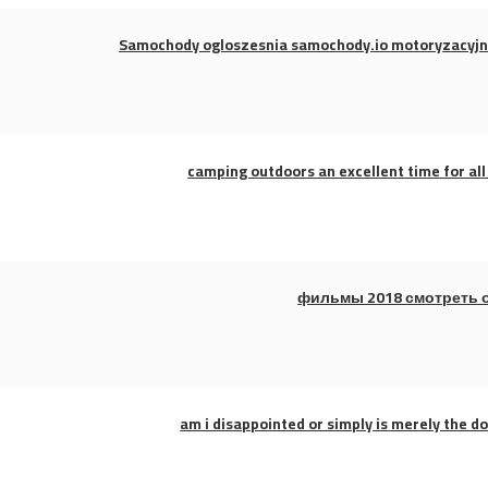
Samochody ogloszesnia samochody.io motoryzacyjn
camping outdoors an excellent time for all
фильмы 2018 смотреть 
am i disappointed or simply is merely the d