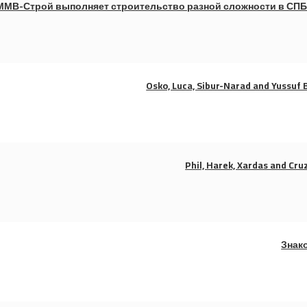
ММВ-Строй выполняет строительство разной сложности в СПБ 
Osko, Luca, Sibur-Narad and Yussuf 
Phil, Harek, Xardas and Cru
Знак