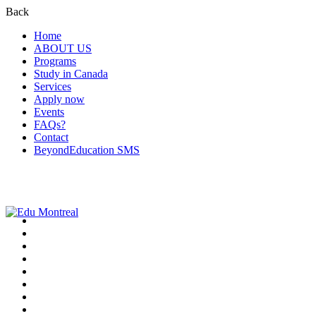
Back
Home
ABOUT US
Programs
Study in Canada
Services
Apply now
Events
FAQs?
Contact
BeyondEducation SMS
+1-438-788-3406
admission@edumontreal.ca
Login