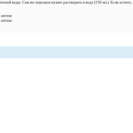
еплой воды. Сам же порошок нужно растворять в воде (150 мл.). Если хотите, з
 аптеке
 аптеке