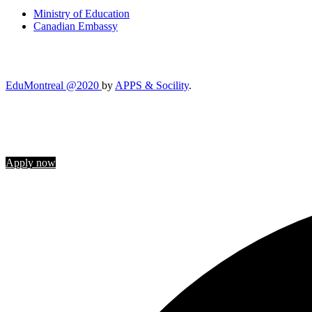
Ministry of Education
Canadian Embassy
EduMontreal @2020
by
APPS & Socility
.
STUDY IN CANADA
Join us
Apply now