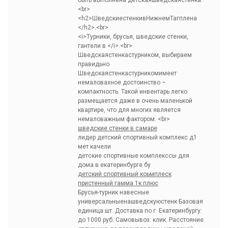
быть выполнена детскаяшведскаястенка.
<br>
<h2>ШведскиестенкивНижнемТагплена
</h2>.<br>
<i>Турники, брусья, шведские стенки,
гантели в </i>.<br>
Шведскаястенкастурником, выбираем
правидьно
Шведскаястенкастурникомимеет
немаловахное достоинство –
компактность. Такой инвентарь легко
размещается даже в очень маленькой
квартире, что для многих является
немаловажным фактором. <br>
шведские стенки в самаре
лидер детский спортивный комплекс д1
мет качели
детские спортивные комплекссы для
дома в екатеринбурге бу
детский спортивный коьмплеск
пристенный гамма 1к плюс
Брусья-турник навесные
универсальныенашведскуюстенк Базовая
единица:шт. Доставка по г. Екатеринбургу:
до 1000 руб. Самовывоз: клик. Расстояние