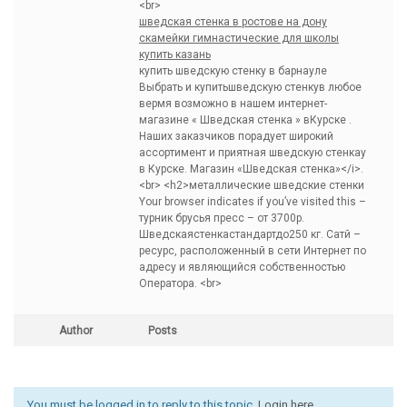
<br>
шведская стенка в ростове на дону
скамейки гимнастические для школы
купить казань
купить шведскую стенку в барнауле
Выбрать и купитьшведскую стенкув любое
вермя возможно в нашем интернет-
магазине « Шведская стенка » вКурске .
Наших заказчиков порадует широкий
ассортимент и приятная шведскую стенкау
в Курске. Магазин «Шведская стенка»</i>.
<br> <h2>металлические шведские стенки
Your browser indicates if you’ve visited this –
турник брусья пресс – от 3700р.
Шведскаястенкастандартдо250 кг. Сатй –
ресурс, расположенный в сети Интернет по
адресу и являющийся собственностью
Оператора. <br>
Author
Posts
You must be logged in to reply to this topic.
Login here