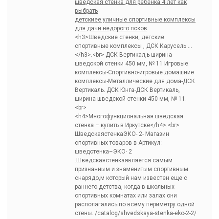
шведская стенка для ребенка 4 лет как
выбрать
детскиее уличные спортивные комплексы
для дачи недорого псков
<h3>Шведские стенки, детские
спортивные комплексы , ДСК Карусель …
</h3>.<br> ДСК Вертикал,ь ширина
шведской стенки 450 мм, № 11 Игровые
комплексы-Спортивно-игровые домашние
комплексы-Металлические для дома-ДСК
Вертикаль. ДСК Юнга-ДСК Вертикаль,
ширина шведской стенки 450 мм, № 11.
<br>
<h4>Многофункциональная шведская
стенка – купить в Иркутске</h4>.<br>
ШведскаястенкаЭКО- 2- Магазин
спортивных товаров в Артикул:
шведстенка–ЭКО- 2
.Шведскаястенкаявляется самым
признанным и знаменитым спортивным
снарядо,м который нам известен еще с
раннего детства, когда в школьных
спортивных комнатах или залах они
располагались по всему периметру одной
стены. /catalog/shvedskaya-stenka-eko-2-2/