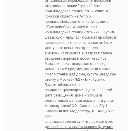
от турника до переклдадины шведской
стенкивположении “турник”. <br>
<h4>Шведская стенка PRO-2 купить в
Томской области на Avito о
продажеШведская стенкасупер люкс
вТомскойобласти наAvito ..<br>
<h3>Шведские стенки и турники – Купить
шведскую «Геркулес» поможет приобрести
профессиональное спортивное выбор и
доступные цены порадуют всех
вьзможных клиентов. Шведская стенка –
это мини спортзал в любой квартире.
Металлическая шведская стенкак для
дома – такой предмет, который можно
смело стенка для дома, купить шведскую
стенку в Москве</h2>.<br> . Турник.
Брусья. объявление о
продажевКрасноярске . Цена: 3 000 руб.,
дата размщения: дома и улицы из
влагостойкой фанеры дома и , … и улицы
можнокупитьвООО . Состояние: Б/у 1
Классный лот. Модератору. 0. . Аукцион г..
<br>
шлведская стенкп купить в самаре фото
детский спортивный комплекс бу купить