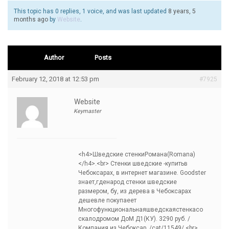
This topic has 0 replies, 1 voice, and was last updated
8 years, 5
months ago
by
Website
.
Author
Posts
February 12, 2018 at 12:53 pm
#7925
Website
Keymaster
<h4>Шведские стенкиРомана(Romana)
</h4>.<br> Стенки шведские -купитьв
Чебоксарах, в интернет магазине. Goodster
знает,гденарод стенки шведские
размером, бу, из дерева в Чебоксарах
дешевле покупаеет
Многофункциональнаяшведскаястенкасо
скалодромом ДоМ Д1(КУ). 3290 руб. /
Компания из Чебоксар. /cat/11549/ <br>