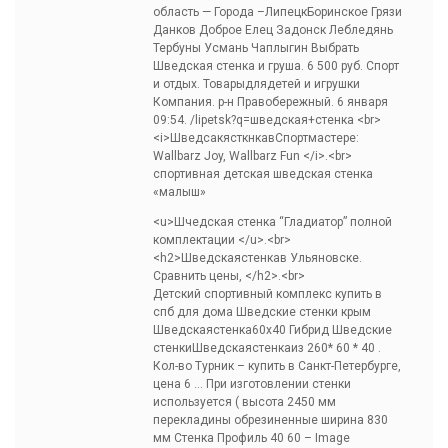
область — Города –ЛипецкБоринское Грязи
Данков Доброе Елец Задонск Лебледянь
Тербуны Усмань Чаплыгин Выбрать
Шведская стенка и груша. 6 500 руб. Спорт
и отдых. Товарыдлядетей и игрушки
Компания. р-н Правобережный. 6 января
09:54. /lipetsk?q=шведская+стенка <br>
<i>ШведсакясткнкавСпортмастере:
Wallbarz Joy, Wallbarz Fun </i>.<br>
спортивная детская шведская стенка
«малыш»
<u>Шчедская стенка “Гладиатор” полной
комплектации </u>.<br>
<h2>Шведскаястенкав Ульяновске.
Сравнить цены, </h2>.<br>
Детский спортивный комплекс купить в
спб для дома
Шведские стенки крым
Шведскаястенка60х40 Гибрид Шведские
стенкиШведскаястенкаиз 260* 60 * 40 .
Кол-во Турник – купить в Санкт-Петербурге,
цена 6 … При изготовлении стенки
используется ( высота 2450 мм
перекладины обрезиненные ширина 830
мм Стенка Профиль 40 60 – Image