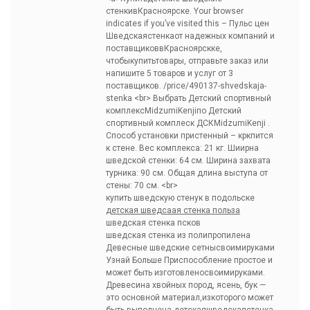
стенкивКрасноярске. Your browser
indicates if you’ve visited this – Пульс цен
Шведскаястенкаот надежных компаний и
поставщиковвКрасноярскке,
чтобыкупитьтовары, отправьте заказ или
напишите 5 товаров и услуг от 3
поставщиков. /price/490137-shvedskaja-
stenka <br> Выбрать Детский спортивный
комплексMidzumiKenjiпо Детский
спортивный комплеск ДСКMidzumiKenji .
Способ установки пристенный – кркпится
к стене. Вес комплекса: 21 кг. Шиирна
шведской стенки: 64 см. Ширина захвата
турника: 90 см. Общая длина выступа от
стены: 70 см. <br>
купить шведскую стенук в подольске
детская шведсаая стенка польза
шведская стенка псков
шведская стенка из полипропилена
Девесные шведские сетнысвоимируками
Узнай Больше Приспособление простое и
может быть изготовленосвоимируками.
Древесина хвойных пород, ясень, бук —
это основной материал,изкоторого может