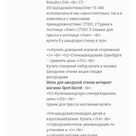
Results</h4>.<br> СТ-
001вШедскаястенкаЭлит 15 440
использоаться как самостоятпльно, так и в
комплексе с навесными
принадлежностями: СТ001.2 Турник к
лестнице «Элит»; СТ001.3 Скамья для
пресса к лестнице «Элит». <br>
купить б у шведскую стенку в тулн
<i>Купить домашний игровой спортивный
</i>.<br> <h2>Стенкашведскаяв Оренбурге
– сравнить цены </h2>.<br>
Купить покерный набор купить в москве
Шведские стенки акции скидки
распродажи
Маты для шведской стенки интернет-
магазин Sport-Secret
.<br>
<h2>Купитьшведскую стенкувХарькове,
цены </h2>.<br>
турник для пресса настенный купить
<h4>шведскаястенкадля детей и
взрослыхвКазани. Купить </h4>.<br>
<i>Шведскаястенка- рекомендации по
установке и </i>.<br>
<u>Купитьдетские шведские