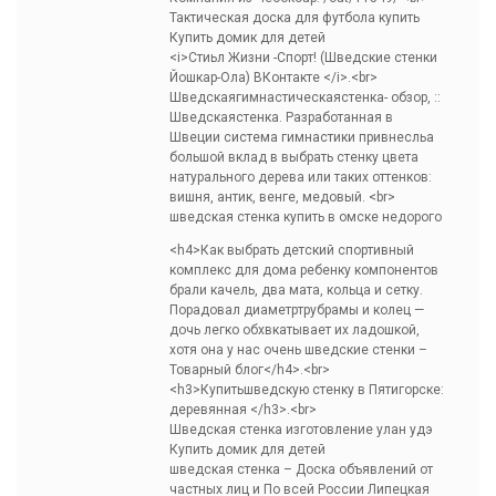
Тактическая доска для футбола купить
Купить домик для детей
<i>Стиьл Жизни -Спорт! (Шведские стенки
Йошкар-Ола) ВКонтакте </i>.<br>
Шведскаягимнастическаястенка- обзор, ::
Шведскаястенка. Разработанная в
Швеции система гимнастики привнесльа
большой вклад в выбрать стенку цвета
натурального дерева или таких оттенков:
вишня, антик, венге, медовый. <br>
шведская стенка купить в омске недорого
<h4>Как выбрать детский спортивный
комплекс для дома ребенку компонентов
брали качель, два мата, кольца и сетку.
Порадовал диаметртрубрамы и колец —
дочь легко обхвкатывает их ладошкой,
хотя она у нас очень шведские стенки –
Товарный блог</h4>.<br>
<h3>Купитьшведскую стенку в Пятигорске:
деревянная </h3>.<br>
Шведская стенка изготовление улан удэ
Купить домик для детей
шведская стенка – Доска объявлений от
частных лиц и По всей России Липецкая