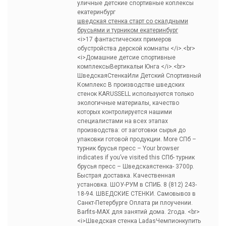
уличные детские спортивные коплексы
екатеринбург
шведская стенка старт со скалдными
брусьями и турником екатеринбург
<i>17 фантастических примеров
обустройства дерской комнаты </i>.<br>
<i>Домашние детсие спортивные
комплексыВертикальи Юнга </i>.<br>
ШведскаяСтенкаИли Детский Спортивный
Комплекс В производстве шведских
стенок KARUSSELL используются только
экологичные материалы, качество
которых контролируется нашими
специалистами на всех этапах
производства: от заготовки сырья до
упаковки готовой продукции. More СПб –
турник брусья пресс – Your browser
indicates if you’ve visited this СПб- турник
брусья пресс – Шведскаястенка- 3700р.
Быстрая доставка. Качественная
установка. ШОУ-РУМ в СПИБ. 8 (812) 243-
18-94. ШВЕДСКИЕ СТЕНКИ. Самовывоз в
Санкт-Петербурге Оплата ри плоучении.
Barfits-MAX для занятий дома. 2года. <br>
<i>Шведская стенка LadasЧемпионкупить