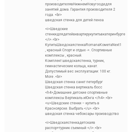
производителявНижнемНовугоодедля
занятий дома. Гарантия производителя 2
года. <br>
шведская стенка для детей пенза
<i>Шведские
стенкидлядетейвквартирукупитьвкатеринбурге
</i>.<br>
КупитьШведскаястенкаRomanaКометаNext1
, красный Спорт и отдых ->. Спортивные
комплексы , красный.
Комплект:шведскаястенка, турник,
гимнастические кольца, канат.
Допустимый вес эксплуатации: 100 кг.
More .<br>
Шведская стенка санкт петербург
Шведская стенка вертикаль босс
<h4>Домашние детские спортивные
комплексы Вертикаль иЮнга </h4>.<br>
<u>Шведские стенки – купить в
Красноярске. Выбрать </u>.<br>
шведская стенка чебоксары производство
<i>Шведскаястенкадетскаяв
распор+турник съемный </i>.<br>