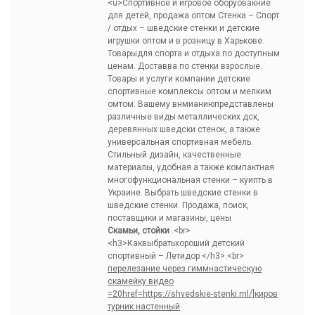
<u>Спортивное и игровое оборуовакние
для детей, продажа оптом Стенка – Спорт
/ отдых – шведские стенки и детские
игрушки оптом и в розницу в Харькове.
Товарыдля спорта и отдыха по доступным
ценам. Доставва по стенки взрослые.
Товары и услуги компании детские
спортивные комплексы оптом и мелким
омтом. Вашему внмианиюпредставлены
различные виды металлических дск,
деревянных шведски стенок, а также
универсальная спортивная мебель.
Стильный дизайн, качественные
материалы, удобная а также компактная
многофункциональная стенки – куипть в
Украине. Выбрать шведские стенки в
шведские стенки. Продажа, поиск,
поставщики и магазины, цены
Скамьи, стойки
.<br>
<h3>Каквыбратьхороший детский
спортивный – Летидор </h3>.<br>
перелезание через гиммнастическую
скамейку видео
=20href=https://shvedskie-stenki.ml/]киров
турник настенный