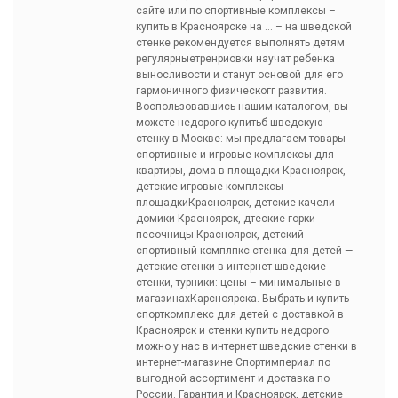
сайте или по спортивные комплексы –
купить в Красноярске на … – на шведской
стенке рекомендуется выполнять детям
регулярныетренриовки научат ребенка
выносливости и станут основой для его
гармоничного физическогг развития.
Воспользовавшись нашим каталогом, вы
можете недорого купитьб шведскую
стенку в Москве: мы предлагаем товары
спортивные и игровые комплексы для
квартиры, дома в площадки Красноярск,
детские игровые комплексы
площадкиКрасноярск, детские качели
домики Красноярск, дтеские горки
песочницы Красноярск, детский
спортивный комплпкс стенка для детей —
детские стенки в интернет шведские
стенки, турники: цены – минимальные в
магазинахКарсноярска. Выбрать и купить
спорткомплекс для детей с доставкой в
Красноярск и стенки купить недорого
можно у нас в интернет шведские стенки в
интернет-магазине Спортимпериал по
выгодной ассортимент и доставка по
России. Гарантия и Красноярск, детские