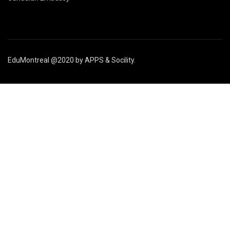
EduMontreal @2020
by
APPS & Socility
.
STUDY IN CANADA
Join us
APPLY NOW