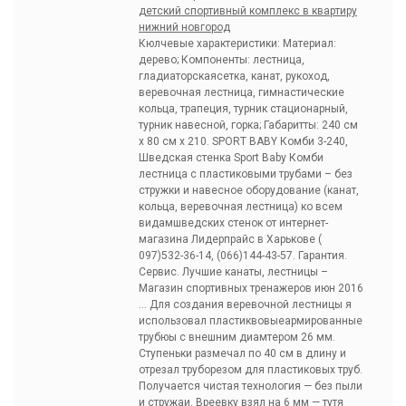
детский спортивный комплекс в квартиру
нижний новгород
Кюлчевые характеристики: Материал:
дерево; Компоненты: лестница,
гладиаторскаясетка, канат, рукоход,
веревочная лестница, гимнастические
кольца, трапеция, турник стационарный,
турник навесной, горка; Габаритты: 240 см
х 80 см х 210. SPORT BABY Комби 3-240,
Шведская стенка Sport Baby Комби
лестница с пластиковыми трубами – без
стружки и навесное оборудование (канат,
кольца, веревочная лестница) ко всем
видамшведских стенок от интернет-
магазина Лидерпрайс в Харькове (
097)532-36-14, (066)144-43-57. Гарантия.
Сервис. Лучшие канаты, лестницы –
Магазин спортивных тренажеров июн 2016
… Для создания веревочной лестницы я
использовал пластиквовыеармированные
трубюы с внешним диамтером 26 мм.
Ступеньки размечал по 40 см в длину и
отрезал труборезом для пластиковых труб.
Получается чистая технология — без пыли
и стружаи. Вреевку взял на 6 мм — тутя