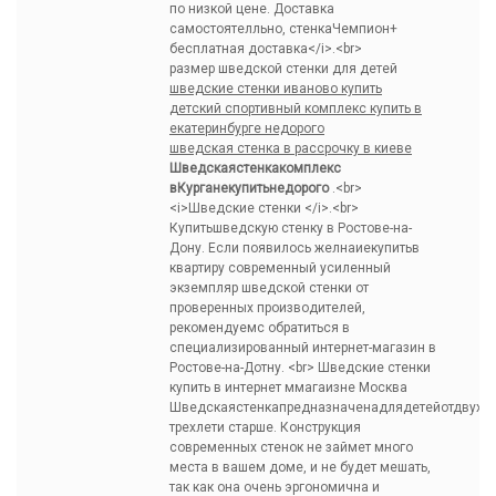
по низкой цене. Доставка
самостоятелльно, стенкаЧемпион+
бесплатная доставка</i>.<br>
размер шведской стенки для детей
шведские стенки иваново купить
детский спортивный комплекс купить в
екатеринбурге недорого
шведская стенка в рассрочку в киеве
Шведскаястенкакомплекс
вКурганекупитьнедорого
.<br>
<i>Шведские стенки </i>.<br>
Купитьшведскую стенку в Ростове-на-
Дону. Если появилось желнаиекупитьв
квартиру современный усиленный
экземпляр шведской стенки от
проверенных производителей,
рекомендуемс обратиться в
специализированный интернет-магазин в
Ростове-на-Дотну. <br> Шведские стенки
купить в интернет ммагаизне Москва
Шведскаястенкапредназначенадлядетейотдвух-
трехлети старше. Конструкция
современных стенок не займет много
места в вашем доме, и не будет мешать,
так как она очень эргономична и