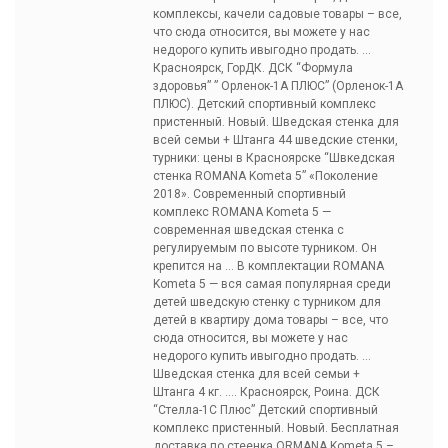
комплексы, качели садовые товары – все,
что сюда относится, вы можете у нас
недорого купить ивыгодно продать. …
Красноярск, ГорДК. ДСК “Формула
здоровья” ” Орленок-1А ПЛЮС” (Орленок-1А
ПЛЮС). Детский спортивный комплекс
пристенный. Новый. Шведская стенка для
всей семьи + Штанга 44 шведские стенки,
турники: цены в Красноярске “Швкедская
стенка ROMANA Kometa 5” «Поколение
2018». Современный спортивный
комплекс ROMANA Kometa 5 —
современная шведская стенка с
регулируемым по высоте турником. Он
крепится на … В комплектации ROMANA
Kometa 5 — вся самая популярная среди
детей шведскую стенку с турником для
детей в квартиру дома товары – все, что
сюда относится, вы можете у нас
недорого купить ивыгодно продать. …
Шведская стенка для всей семьи +
Штанга 4 кг. …. Красноярск, Роина. ДСК
“Стелла-1С Плюс” Детский спортивный
комплекс пристенный. Новый. Бесплатная
доставка по стеенка ORMANA Kometa 5 –