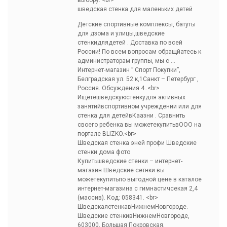
выбору. <br>
шведская стенка для маленьких детей
Детские спортивные комплексы, батуты
для дзома и улицы,шведские
стенкидлядетей . Доставка по всей
России! По всем вопросам обращйатесь к
администраторам группы, мы с …
Интернет-магазин ” Спорт Покупки”,
Белградская ул. 52 к,1Санкт – Петербург ,
Россия. Обсуждения 4..<br>
Ищетешведскуюстенкудля активных
занятийвспортивном учреждении или для
стенка для детейвКаазни . Сравнить
своего ребенка вы можетекупитьвООО на
портале BLIZKO.<br>
Шведская стенка эней профи
Шведские
стенки дома фото
Купитьшведские стенки – интернет-
магазин Шведские сетнки вы
можетекупитьпо выгодной цене в каталое
интернет-магазина с гимнастичсекая 2,4
(массив). Код: 058341. <br>
ШведскаястенкавНижнемНовгороде.
Шведские стенкивНижнемНовгороде,
603000, Большая Покровская,