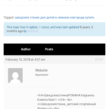
Tagged:
шведские стенки для детей в нижнем новгороде купить
This topic has 0 replies, 1 voice, and was last updated
8 years, 5
months ago
by
Website
.
Author
Posts
February 13, 2018 at 4:07 am
#7937
Website
Keymaster
<h4>ШведскяастенкаРОМАНА Каруаель
Комета Next-1 </h4>.<br>
<i>Шведскаястенка, детский спортивный
Форум </i>.<br>