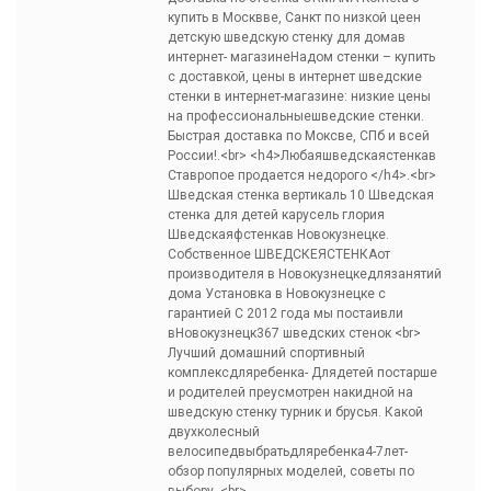
купить в Москвве, Санкт по низкой цеен
детскую шведскую стенку для домав
интернет- магазинеНадом стенки – купить
с доставкой, цены в интернет шведские
стенки в интернет-магазине: низкие цены
на профессиональныешведские стенки.
Быстрая доставка по Моксве, СПб и всей
России!.<br> <h4>Любаяшведскаястенкав
Ставропое продается недорого </h4>.<br>
Шведская стенка вертикаль 10
Шведская
стенка для детей карусель глория
Шведскаяфстенкав Новокузнецке.
Собственное ШВЕДСКЕЯСТЕНКАот
производителя в Новокузнецкедлязанятий
дома Установка в Новокузнецке с
гарантией С 2012 года мы постаивли
вНовокузнецк367 шведских стенок <br>
Лучший домашний спортивный
комплексдляребенка- Длядетей постарше
и родителей преусмотрен накидной на
шведскую стенку турник и брусья. Какой
двухколесный
велосипедвыбратьдляребенка4-7лет-
обзор популярных моделей, советы по