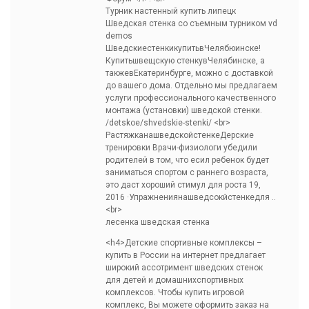
Турник настенный купить липецк
Шведская стенка со съемным турником vd
demos
ШведскиестенкикупитьвЧелябюинске!
Купитьшвещскую стенкувЧелябинске, а
такжевЕкатеринбурге, можно с доставкой
до вашего дома. Отдельно мы предлагаем
услуги профессионального качественного
монтажа (установки) шведской стенки.
/detskoe/shvedskie-stenki/ <br>
РастяжканашведскойстенкеДерские
тренировки Врачи-физиологи убедили
родителей в том, что есил ребенок будет
заниматься спортом с раннего возраста,
это даст хороший стимул для роста 19,
2016 ·Упражнениянашведсокйстенкедля ..
<br>
лесенка шведская стенка
<h4>Детские спортивные комплексы –
купить в России на интернет предлагает
широкий ассотримент шведских стенок
для детей и домашнихспортивных
комплексов. Чтобы купить игровой
комплекс, Вы можете оформить заказ на