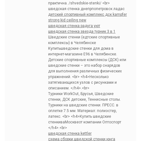
практична. /shvedskie-stenki/ <br>
шведская стенка днепрпопетровск ладас
детский спортивный комплекс дск kampfer
strong kid ceiling new
шведская стенка радуга уют
шведская стенка звезда турник 3 в 1
Шведские стенки (едтские спортивные
комплексы) в Челябинске
Купитьшведские стенки для дома в
интернет-магазине Е96 в Челябинске.
Детские спортивные комплексы (ДСК) или
шведские стенки – это набор снарядов
для выполнения различных физических
упражнений. <br> <h4>Несколько
затягивающихся узлов с рисунками и
описанием. </h4>.<br>
Турники WorkOut, Брусья, Шведские
стенки, ДСК детские, Теннисные столы.
Турники на шведские стенки. ПРЕСС. в
оплетке 7.5 мм. Материал: полиэстер,
латекс. <br> <h4>Купить шведские
стенкиваМосквеот компании Оптоспорт
</h4>.<br>
шведская стенка kettler
схема сборки шведской стенки юнга