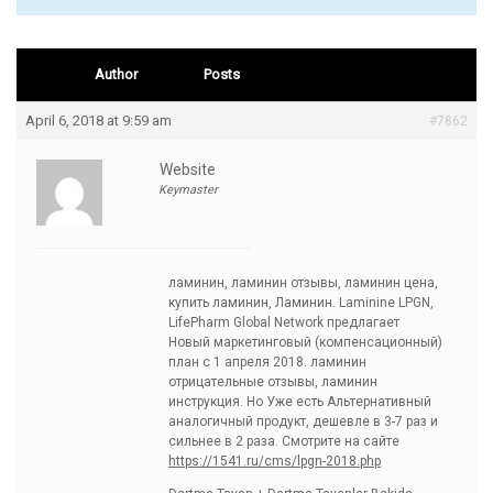
Author
Posts
April 6, 2018 at 9:59 am
#7862
Website
Keymaster
ламинин, ламинин отзывы, ламинин цена,
купить ламинин, Ламинин. Laminine LPGN,
LifePharm Global Network предлагает
Новый маркетинговый (компенсационный)
план с 1 апреля 2018. ламинин
отрицательные отзывы, ламинин
инструкция. Но Уже есть Альтернативный
аналогичный продукт, дешевле в 3-7 раз и
сильнее в 2 раза. Смотрите на сайте
https://1541.ru/cms/lpgn-2018.php