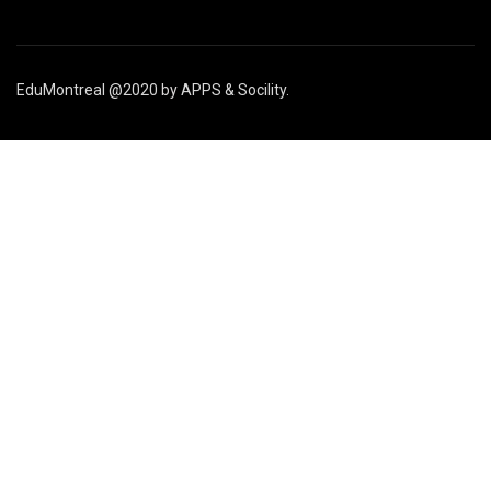
EduMontreal @2020
by
APPS & Socility
.
STUDY IN CANADA
Join us
APPLY NOW