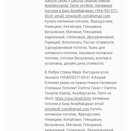
Dartma Tavan + Dartma Tavanlar Bakida,
Azerbaycanda. Temir ve tikinti. Натяжные
потолки в Баку Азербайджан +994 (55) 577-
00-01 email:
time4soft.com@gmail.com
Купить натяжные потолки, Французские,
Немецкие, Китайские, Глянцевые,
Бесшовные, Матовый, Глянцевый,
зеркальный, Сатиновый, Двухуровневый,
Парящий, Фотопечать, Расчет стоимости,
Одноуровневый потолок, Ткань для
натяжного потолка, тканевые натяжные
потолки, потолки бесшовные, монтаж и
установка, дизайн,цена,стоимость
В Любую страну Мира. Выгоднее всех.
Звоните +994(55)577-00-01 А Вашей
Клинике разве не нужны Новые Натяжные
Стильные Потолки? Dartma Tavan + Dartma
Tavanlar Bakida, Azerbaycanda. Temir ve
tikinti.
https://goo.gl/wE3s5n
Натяжные
потолки в Баку Азербайджан email:
time4soft.com@gmail.com
Купить
натяжные потолки, Французские,
Немецкие, Китайские, Глянцевые,
Бесшовные, Матовый, Глянцевый,
зеркальный, Сатиновый, Двухуровневый,