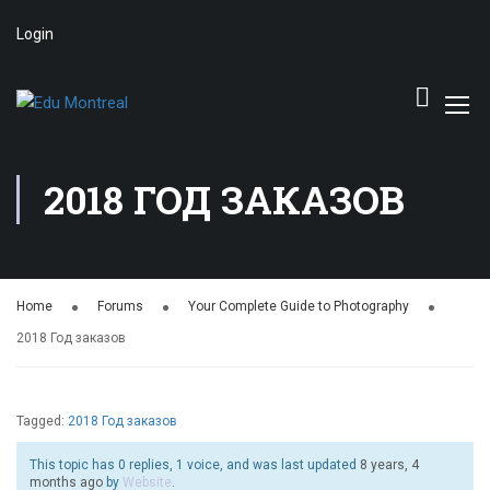
Login
2018 ГОД ЗАКАЗОВ
Home
Forums
Your Complete Guide to Photography
2018 Год заказов
Tagged:
2018 Год заказов
This topic has 0 replies, 1 voice, and was last updated
8 years, 4
months ago
by
Website
.