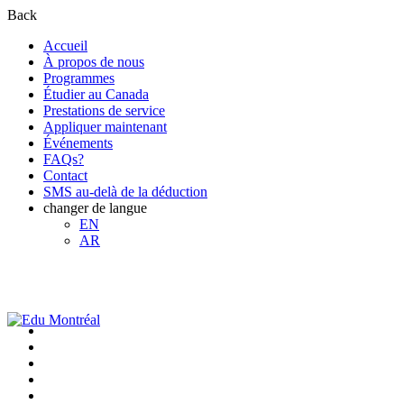
Back
Accueil
À propos de nous
Programmes
Étudier au Canada
Prestations de service
Appliquer maintenant
Événements
FAQs?
Contact
SMS au-delà de la déduction
changer de langue
EN
AR
+1-438-788-3406
admission@edumontreal.ca
Login