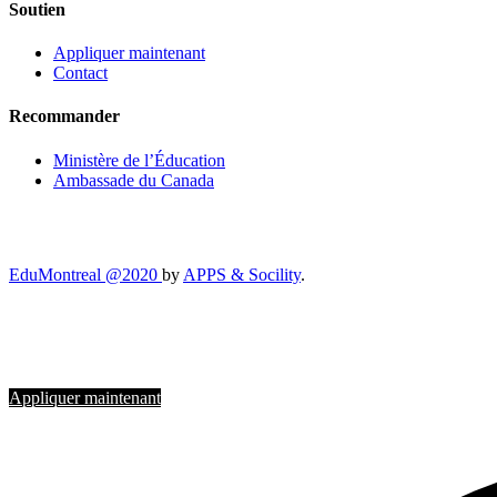
Soutien
Appliquer maintenant
Contact
Recommander
Ministère de l’Éducation
Ambassade du Canada
EduMontreal @2020
by
APPS & Socility
.
ÉTUDIER AU CANADA
Rejoignez-nous
Appliquer maintenant