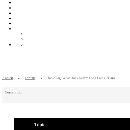
Topic Tag: What Does Keflex Look Like G
Accueil
Forums
Topic Tag: What Does Keflex Look Like GerTins
Search for:
Topic