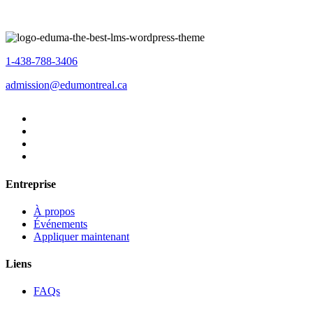
1-438-788-3406
admission@edumontreal.ca
Entreprise
À propos
Événements
Appliquer maintenant
Liens
FAQs