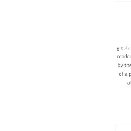
g esta
reader
by th
of a 
a