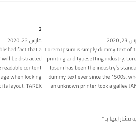
2
23, 2020
مارس 23, 2020
blished fact that a
Lorem Ipsum is simply dummy text of 
 will be distracted
printing and typesetting industry. Lo
e readable content
Ipsum has been the industry’s stand
page when looking
dummy text ever since the 1500s, w
t its layout. TAREK
an unknown printer took a galley J
ة مشار إليها بـ
*