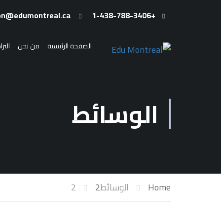
admission@edumontreal.ca
+1-438-788-3406
الصفحة الرئيسية
من نحن
البر
الوسائط
Home
الوسائط
2
2