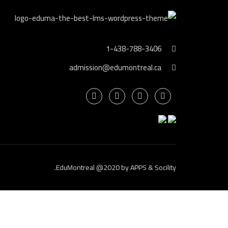
1-438-788-3406
admission@edumontreal.ca
.
EduMontreal @2020
by
APPS & Socility