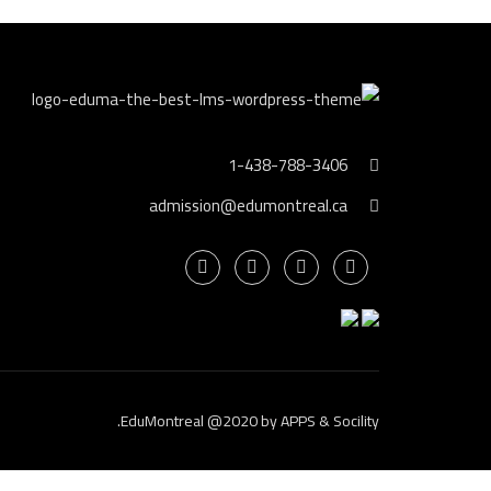
1-438-788-3406
admission@edumontreal.ca
.
EduMontreal @2020
by
APPS & Socility