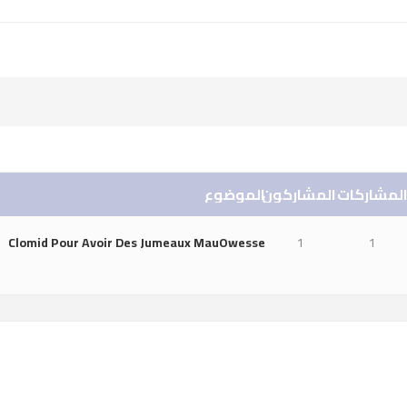
لمشاركات
المشاركون
الموضوع
Clomid Pour Avoir Des Jumeaux MauOwesse
1
1