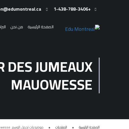
admission@edumontreal.ca
+1-438-788-3406
الصفحة الرئيسية
من نحن
البر
IR DES JUMEAUX
MAUOWESSE
الصفحة الرئيسية
المنتديات
موضوعات تحمل الوسم: Clomid Pour Avoir Des Jumeaux MauOwesse