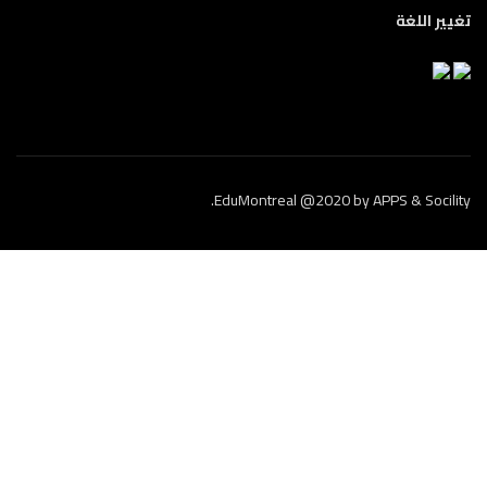
تغيير اللغة
.
EduMontreal @2020
by
APPS & Socility
الدراسة في كندا
انضم إلينا