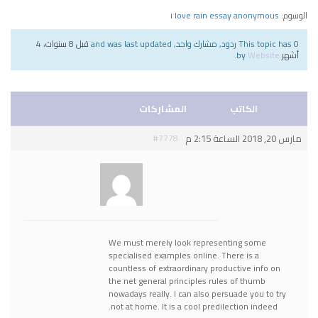
الوسوم:
i love rain essay anonymous
This topic has 0 ردود, مشارك واحد, and was last updated
قبل 8 سنوات، 4
أشهر
by
Website
.
الكاتب
المشاركات
مارس 20, 2018 الساعة 2:15 م
#7778
Website
مدير عام
We must merely look representing some
specialised examples online. There is a
countless of extraordinary productive info on
the net
general principles rules of thumb
nowadays really. I can also persuade you to try
not at home. It is a cool predilection indeed.