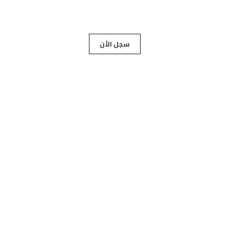
انضم إلينا
سجل الأن