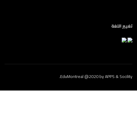
تغيير اللغة
.
EduMontreal @2020
by
APPS & Socility
الدراسة في كندا