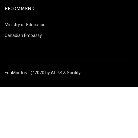
RECOMMEND
Ministry of Education
Canadian Embassy
EduMontreal @2020
by
APPS & Socility
.
STUDY IN CANADA