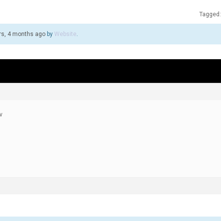
Tagged
rs, 4 months ago
by
Website
.
v