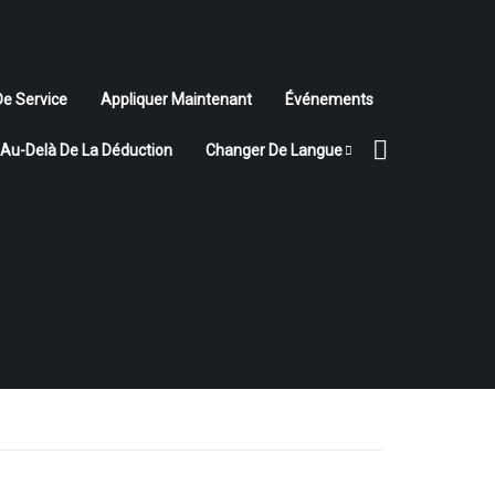
De Service
Appliquer Maintenant
Événements
Au-Delà De La Déduction
Changer De Langue