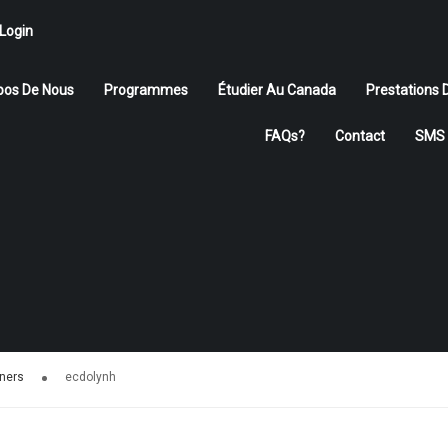
Login
pos De Nous
Programmes
Étudier Au Canada
Prestations 
FAQs?
Contact
SMS 
ÉTUDIER AU CANADA
Rejoignez-nous
APPLIQUER MAINTENANT
nners
ecdolynh