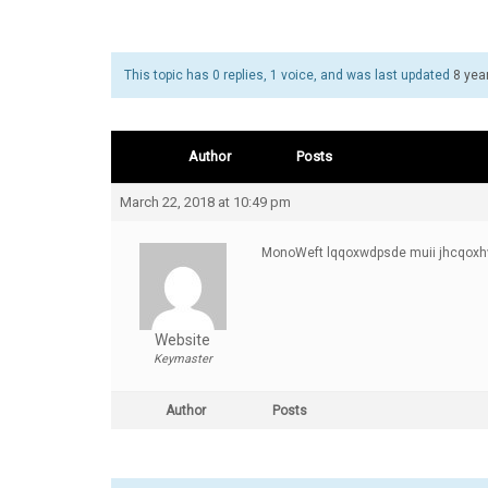
This topic has 0 replies, 1 voice, and was last updated
8 yea
Author
Posts
March 22, 2018 at 10:49 pm
MonoWeft lqqoxwdpsde muii jhcqoxh
Website
Keymaster
Author
Posts