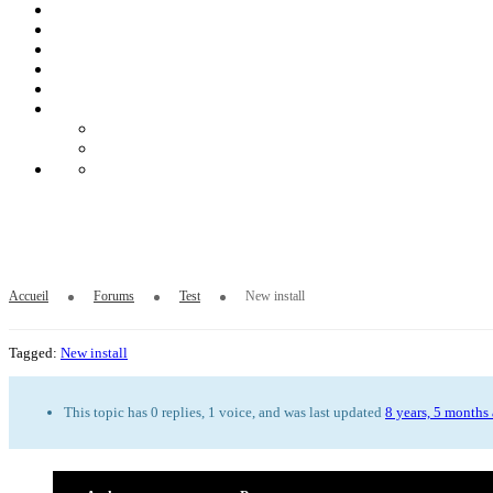
New install
Accueil
Forums
Test
New install
Tagged:
New install
This topic has 0 replies, 1 voice, and was last updated
8 years, 5 months