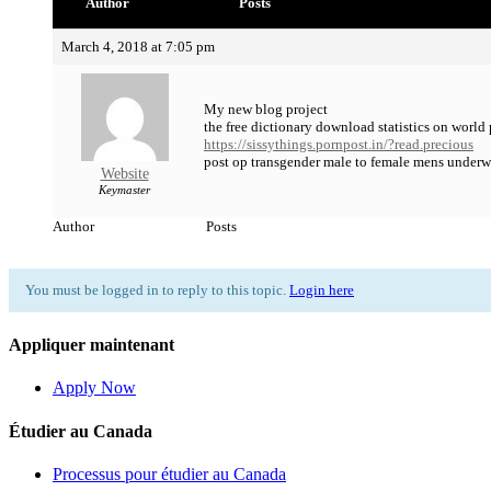
Author
Posts
March 4, 2018 at 7:05 pm
My new blog project
the free dictionary download statistics on worl
https://sissythings.pornpost.in/?read.precious
post op transgender male to female mens underwe
Website
Keymaster
Author
Posts
You must be logged in to reply to this topic.
Login here
Appliquer maintenant
Apply Now
Étudier au Canada
Processus pour étudier au Canada