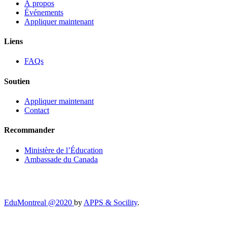
À propos
Événements
Appliquer maintenant
Liens
FAQs
Soutien
Appliquer maintenant
Contact
Recommander
Ministère de l’Éducation
Ambassade du Canada
EduMontreal @2020
by
APPS & Socility
.
ÉTUDIER AU CANADA