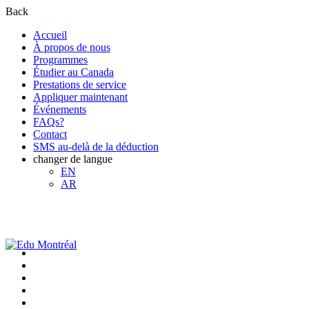
Back
Accueil
À propos de nous
Programmes
Étudier au Canada
Prestations de service
Appliquer maintenant
Événements
FAQs?
Contact
SMS au-delà de la déduction
changer de langue
EN
AR
+1-438-788-3406
admission@edumontreal.ca
Login