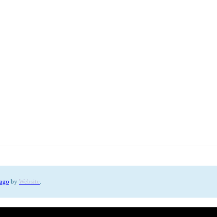
 ago
by
Website
.